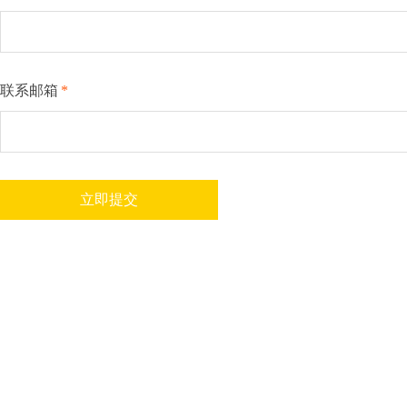
联系邮箱
*
立即提交