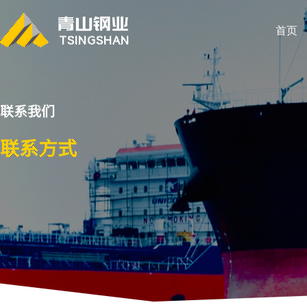
首页
TSINGSHAN
联系我们
联系方式